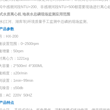
，其中感潮河段NTU>200、非感潮河段NTU>500都需要现场进行离心
式水质离心机 地表水总磷现场监测应用范围
水(江河、湖库等)环境质量手工监测中总磷的现场监测。
产品参数
号：HX-200
速设置范围：0~2500rpm
速增量：50rpm
对离心力：1221xg
大容量：2*500ml 4*300ML
速精度：±20r/min
间设置：1min~99min
机噪音：≤50db
源：AC 220V 50HZ
产品特点
体积小巧， 手提式设计，耗电量低，适配便携式移动电源，便于现场