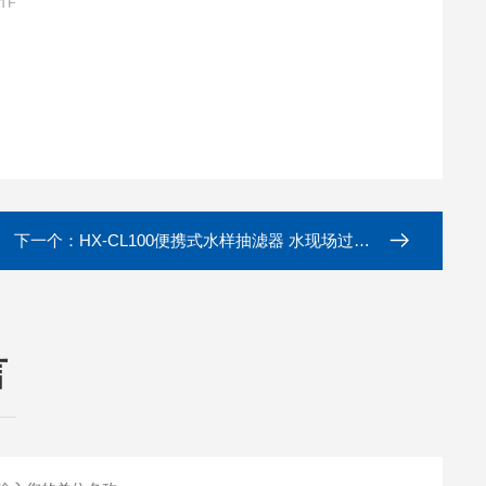
下一个：
HX-CL100便携式水样抽滤器 水现场过滤设备
言