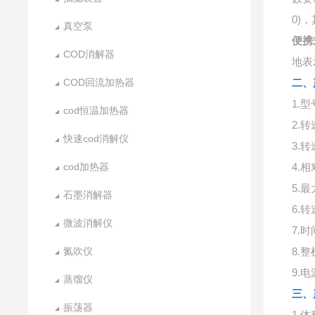
0)
真空泵
便携
COD消解器
地表
COD回流加热器
二、
1.型
cod恒温加热器
2.转
快速cod消解仪
3.转
cod加热器
4.相
5.最
石墨消解器
6.转
微波消解仪
7.时
氮吹仪
8.整
9.电
蒸馏仪
三、
振荡器
1.