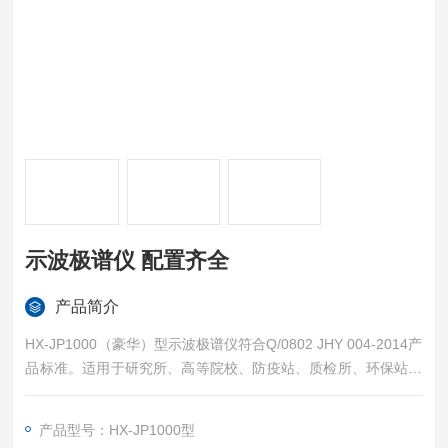
示波极谱仪 配置齐全
产品简介
HX-JP1000（豪华）型示波极谱仪符合Q/0802 JHY 004-2014产
品标准。适用于研究所、高等院校、防疫站、质检所、环保站、
水厂、地质矿产、治金化工、土肥站、农机推广中心、乳制品厂
等各领域。示波极谱仪 配置齐全
产品型号：HX-JP1000型