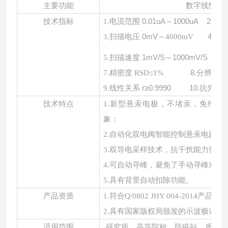
主要功能
数字线性扫
电流范围
0.01uA～1000uA
2.
电
技术指标
1.
扫描电压
0mV～
4.
扫
3.
4
000mV
扫描速度
1mV/S～1000mV/S
检
5.
6.
精密度
8.
分辨率
≤
7.
RSD
≤1%
线性关系
r≥0.9990
10.
抗先还
9.
技术特点
1.
新型悬汞电极，不堵汞，免维护
象；
2.
自动化双电阀智能控制悬汞电路，
3.
双导电采样技术，抗干扰能力强，
4.
可自动寻峰，避免了手动寻峰对测
5.
具有背景自动扣除功能。
产品资质
1
.
符合
Q/0802 JHY 004-2014产品标
2.
具有国家版权局颁发的示波极谱仪
适用范围
研究所、高等院校、防疫站、质检所