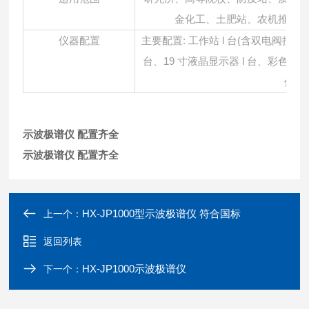
金化工、
土肥站、农机推广中
主要配置
: 工作站 l 台(含双电阀
仪器配置
台、19 寸液晶显示器 l 台、彩色喷墨
件
1
示波极谱仪 配置齐全
示波极谱仪 配置齐全
HX-JP1000型示波极谱仪 符合国标
上一个：
返回列表
HX-JP1000示波极谱仪
下一个：