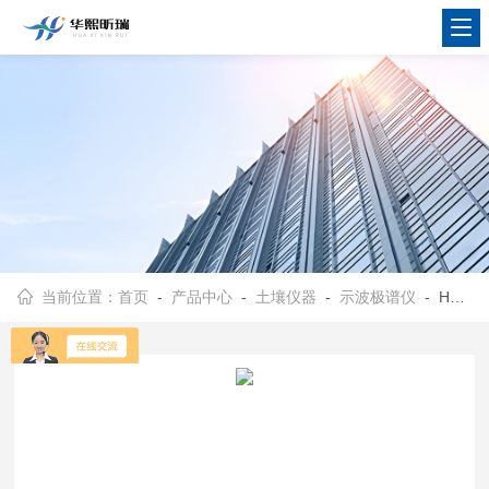
当前位置：
首页
-
产品中心
-
土壤仪器
-
示波极谱仪
- HX-JP1000型示波极谱仪 配置齐全