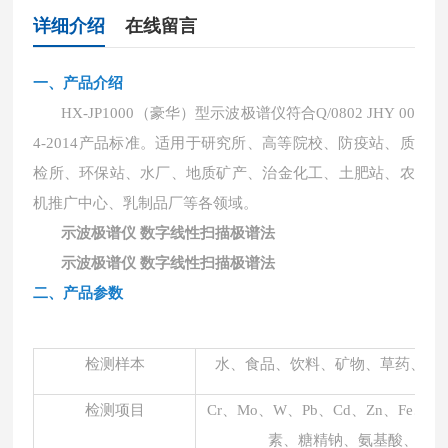
详细介绍
在线留言
一、
产品介绍
HX-JP1000（豪华）型示波极谱仪
符合
Q/0802 JHY 00
4-2014产品标准
。
适用于研究所、高等院校、防疫站、质
检所、环保站、水厂、地质矿产、治金化工、土肥站、农
机推广中心、乳制品厂等各领域。
示波极谱仪 数字线性扫描极谱法
示波极谱仪 数字线性扫描极谱法
二、产品参数
检测样本
水、食品、饮料、矿物、草药、土
检测项目
Cr、Mo、
W、
Pb、Cd、Zn、Fe、C
素、糖精钠、
氨基酸、维生