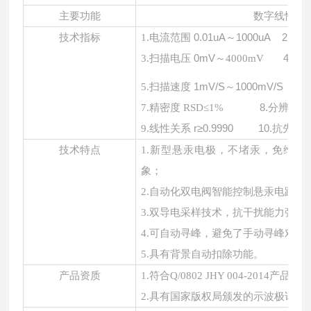
主要功能
数字线性扫
电流范围
0.01uA～1000uA
2.
电
技术指标
1.
扫描电压
0mV～
4.
扫
3.
4
000mV
扫描速度
1mV/S～1000mV/S
检
5.
6.
精密度
8.
分辨率
≤
7.
RSD
≤1%
线性关系
r≥0.9990
10.
抗先还
9.
技术特点
1.
新型悬汞电极，不堵汞，免维护
象；
2.
自动化双电阀智能控制悬汞电路，
3.
双导电采样技术，抗干扰能力强，
4.
可自动寻峰，避免了手动寻峰对测
5.
具有背景自动扣除功能。
产品资质
1
.
符合
Q/0802 JHY 004-2014产品标
2.
具有国家版权局颁发的示波极谱仪