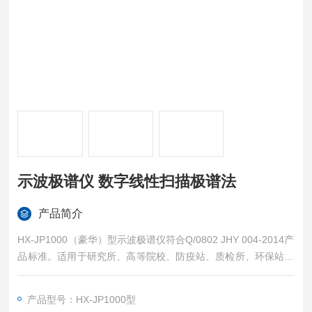
示波极谱仪 数字线性扫描极谱法
产品简介
HX-JP1000（豪华）型示波极谱仪符合Q/0802 JHY 004-2014产
品标准。适用于研究所、高等院校、防疫站、质检所、环保站、
水厂、地质矿产、治金化工、土肥站、农机推广中心、乳制品厂
等各领域。示波极谱仪 数字线性扫描极谱法
产品型号：HX-JP1000型