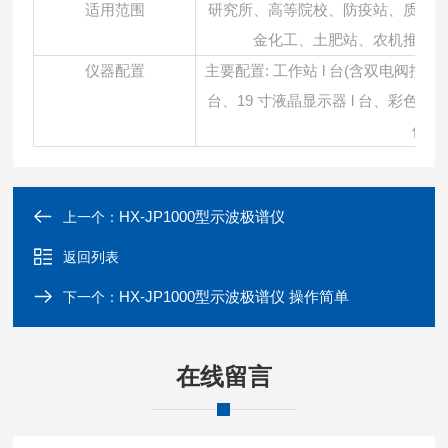
适用范围
研究所、高等院校、防疫站、质检所
金化工、
土肥站、农机推广中
主要配置
: 工作站 l 台(含双电阀
仪器配置
台、19 寸液晶显示器 l 台、彩色喷墨
件
1
HX-JP1000型示波极谱仪
上一个：
返回列表
HX-JP1000型示波极谱仪 操作简单
下一个：
在线留言