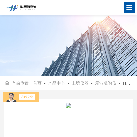
当前位置：
首页
-
产品中心
-
土壤仪器
-
示波极谱仪
- HX-JP1000型示波极谱仪 数字线性扫描极谱法