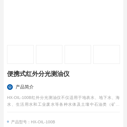
便携式红外分光测油仪
产品简介
HX-OIL-100B红外分光测油仪不仅适用于地表水、地下水、海
水、生活用水和工业废水等各种水体及土壤中石油类（矿物
油）、动植物油及总油含量的监测，同时也是烟气(饮食行业油
烟)含油量监测国家标准推荐的仪器。此外，还可用于有机试剂纯
产品型号：HX-OIL-100B
度检测及含各种不同C-H键有机物总量和分量的测量。便携式红