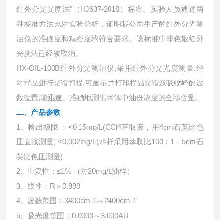
红外分光光度法"（HJ637-2018）标准。实验人员通过两
种标准方法比对实验分析，证明我公司生产的红外分光测
油仪的准确度和精密度均符合要求。该标准中非色散红外
光度法已经被取消。
HX-OIL-100B
,采用红外分光光度测量,经
红外分光测油仪
对样品进行光谱扫描,可显示并打印样品光谱及吸收峰的波
数位置,能迅速、准确地测出水体中油份浓度的全部含量。
二、
产品参数
1、检出极限 ：<0.15mg/L(CCl4萃取液，用4cm石英比色
皿直接测量) <0.002mg/L(水样采用萃取比100：1，5cm石
英比色皿测量)
2、重复性：≤1% （对20mg/L油样）
3、线性：R＞0.999
4、波数范围：3400cm-1～2400cm-1
5、吸光度范围：0.0000～3.000AU