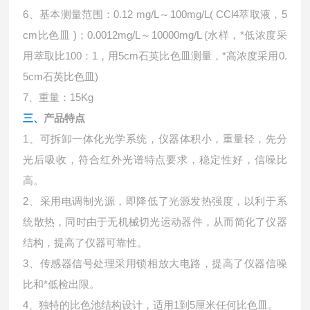
6、基本测量范围：0.12 mg/L～100mg/L( CCl4萃取液，5
cm比色皿 )；0.0012mg/L～10000mg/L (水样，*低浓度采
用萃取比100：1，用5cm石英比色皿测量，*高浓度采用0.
5cm石英比色皿)
7、重量：15Kg
产品特点
三、
1、可拆卸一体化光学系统，仪器体积小，重量轻，先分
光后吸收，符合红外光谱特点要求，稳定性好，信噪比
高。
2、采用电调制光源，即降低了光源发热强度，以利于系
统散热，同时由于无机械切光运动器件，从而简化了仪器
结构，提高了仪器可靠性。
3、传感器信号处理采用锁相放大电路，提高了仪器信噪
比和*低检出限。
4、独特的比色池结构设计，适用1到5厘米任何比色皿。