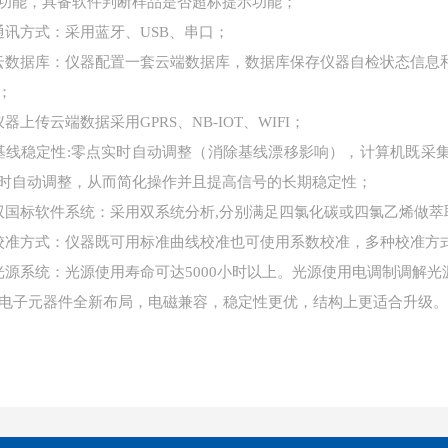
功能，具备软件判断样品是否超标提示功能；
通讯方式：采用蓝牙、USB、串口；
云数据库：仪器配置一套云端数据库，数据库保存仪器自检状态信息
；
仪器上传云端数据采用GPRS、NB-IOT、WIFI；
基线稳定性:零点实时自动调整（消除基线漂移影响），计算机既采
时自动调整，从而简化操作并且提高信号的长期稳定性；
双国标
软件系统：采用双系统分析,分别满足四氯化碳或四氯乙烯做萃
校准方式：仪器既可用标准曲线校准也可使用系数校准，多种校准方
光源系统：光源使用寿命可达5000小时以上。光源使用电调制调解
电子元器件全新布局，电磁兼容，稳定性更优，结构上更适合升级