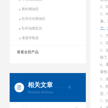
2、
紫外测油仪
3、
H
红外分光测油仪
速、
红外油测定仪
二、
1、
液液萃取器
2、
3、
查看全部产品
除了
4、
靠性
5、
相关文章
6、
Related Articles
定，
7、