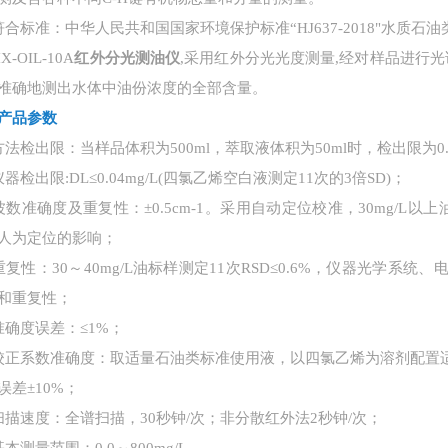
符合标准：
中华人民共和国国家环境保护标准“HJ637-2018"水质
X-OIL-10A
红外分光测油仪
,采用红外分光光度测量,经对样品进行
准确地测出水体中油份浓度的全部含量。
产品参数
方法检出限：当样品体积为500ml，萃取液体积为50ml时，检出限为0.0
仪器检出限:DL≤0.04mg/L(四氯乙烯空白液测定11次的3倍SD)；
波数准确度及重复性：±0.5cm-1。采用自动定位校准，30mg/L以上油样自
人为定位的影响；
重复性：30～40mg/L油标样测定11次RSD≤0.6%，仪器光学
和重复性；
准确度误差：≤1%；
校正系数准确度：取适量石油类标准使用液，以四氯乙烯为溶剂配置
误差±10%；
扫描速度：全谱扫描，30秒钟/次；非分散红外法2秒钟/次；