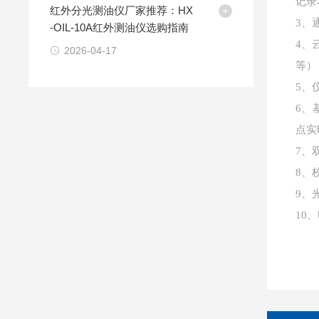
记录
红外分光测油仪厂家推荐：HX
3、
-OIL-10A红外测油仪选购指南
4、
2026-04-17
等）
5、
6、
点实
7、
8、
9、
10、