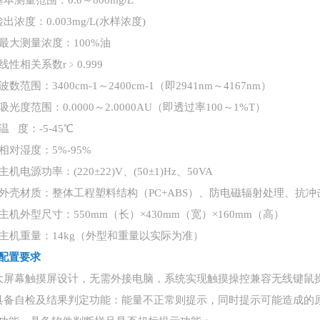
基本测量范围：0.0～800mg/L
检出浓度：0.003mg/L(水样浓度)
最大测量浓度：100%油
线性相关系数r﹥0.999
波数范围：3400cm-1～2400cm-1（即2941nm～4167nm）
吸光度范围：0.0000～2.0000AU（即透过率100～1%T）
温 度：-5-45℃
相对湿度：5%-95%
主机电源功率：(220±22)V、(50±1)Hz、50VA
外壳材质：整体工程塑料结构（PC+ABS）、防电磁辐射处理、抗冲
主机外型尺寸：550mm（长）×430mm（宽）×160mm（高）
主机重量：14kg
（
外型和重量以实际为准
）
配置要求
大屏幕触摸屏设计，无需外接电脑，
系统实现触摸操控兼容无线键鼠
具备自检及结果判定功能：能量不正常则提示，同时提示可能造成的