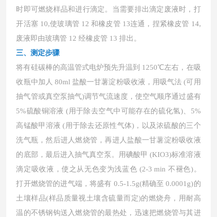
时即可燃烧样品和进行滴定。当需要排出滴定废液时，打
开活塞 10,使玻璃管 12 和橡皮管 13连通，捏紧橡皮管 14,
废液即由玻璃管 12 经橡皮管 13 排出。
三、测定步骤
将有硅碳棒的高温管式电炉预先升温到
1250℃左右，在吸
收瓶中加人 80ml 盐酸一甘薯淀粉吸收液，用吸气法 (可用
抽气管或真空泵抽气)调节气流速度，使空气顺序通过盛有
5%硫酸铜溶液 (用于除去空气中可能存在的硫化氢)、5%
高锰酸甲溶液 (用于除去还原性气体)，以及浓硫酸的三个
洗气瓶，然后进人燃烧管，再进人盐酸一甘薯淀粉吸收液
的底部，最后进入抽气真空泵。用碘酸甲 (KIO3)标准溶液
滴定吸收液，使之从无色变为浅蓝色 (2-3 min 不褪色)。
打开燃烧管的进气端，将盛有 0.5-1.5g(精确至 0.0001g)的
土壤样品(样品质量视土壤含硫量而定)的燃烧舟，用耐高
温的不锈钢钩送入燃烧管的最热处，迅速把燃烧管与其进