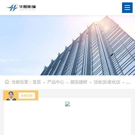
当前位置：
首页
-
产品中心
-
踏实德研
-
活化仪/老化仪
- BHT-10型活化仪 10位吸附管活化前处理设备