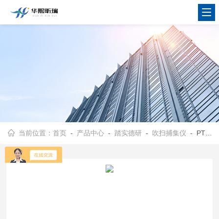
当前位置：
首页
-
产品中心
-
踏实德研
-
吹扫捕集仪
- PTC-Ⅲ型全自动吹扫捕集仪 70位固液一体检测仪