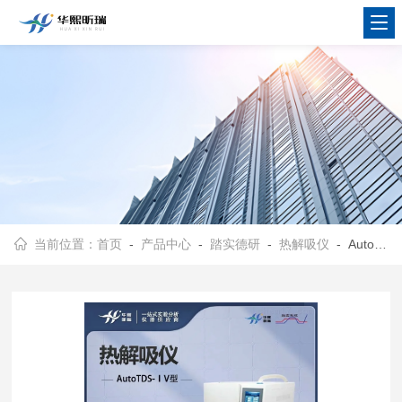
当前位置：
首页
-
产品中心
-
踏实德研
-
热解吸仪
- AutoTDS-ⅠV型全自动一次热解吸仪 10位/20位热脱附仪