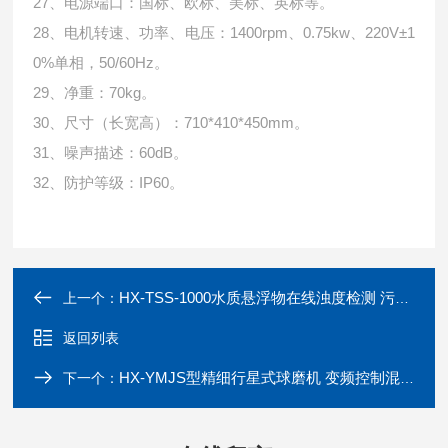
27、电源端口：国标、欧标、美标、英标等。
28、电机转速、功率、电压：1400rpm、0.75kw、220V±1
0%单相，50/60Hz。
29、净重：70kg。
30、尺寸（长宽高）：710*410*450mm。
31、噪声描述：60dB。
32、防护等级：IP60。
HX-TSS-1000水质悬浮物在线浊度检测 污水浊度测定
上一个：
返回列表
HX-YMJS型精细行星式球磨机 变频控制混合研磨仪
下一个：