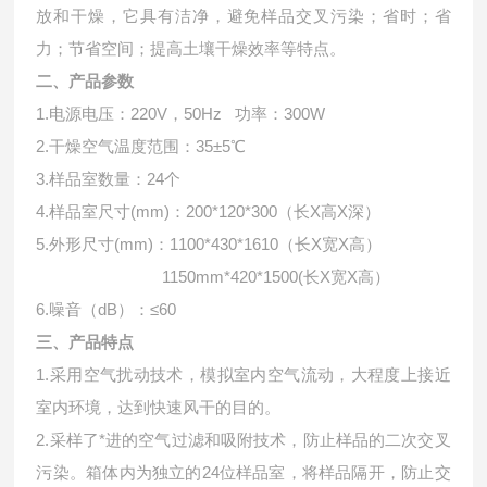
放和干燥，它具有洁净，避免样品交叉污染；省时；省
力；节省空间；提高土壤干燥效率等特点。
二、产品参数
1.电源电压：220V，50Hz 功率：300W
2.干燥空气温度范围：35±5℃
3.样品室数量：24个
4.样品室尺寸(mm)：200*120*300（长X高X深）
5.外形尺寸(mm)：1100*430*1610（长X宽X高）
1150mm*420*1500(长X宽X高）
6.噪音（dB）：≤60
三、产品特点
1.采用空气扰动技术，模拟室内空气流动，大程度上接近
室内环境，达到快速风干的目的。
2.采样了*进的空气过滤和吸附技术，防止样品的二次交叉
污染。箱体内为独立的24位样品室，将样品隔开，防止交