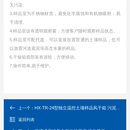
叉污染。
3.样品室为不锈钢材质，避免化学腐蚀和有机物吸附；易
于清理。
4.样品室设有透明观察窗，方便客户随时观察样品状态。
5.样品室可配托盘，可以直接放置普通的土壤样品，也可
以放置河道底泥等高含水量的样品。
6.干燥箱底部装有滚轮，方便移动。
7.操作简单,易于维护。
HX-TR-24型独立温控土壤样品风干箱 污泥烘干箱
上一个：
返回列表