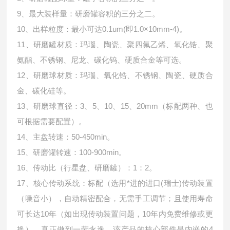
9、最大装样量：研磨罐容积的三分之二。
10、出样粒度：最小可达0.1um(即1.0×10mm-4)。
11、研磨罐材质：玛瑙、陶瓷、聚四氟乙烯、氧化锆、聚
氨酯、不锈钢、尼龙、碳化钨、硬质合金等可选。
12、研磨球材质：玛瑙、氧化锆、不锈钢、陶瓷、硬质合
金、碳化硅等。
13、研磨球直径：3、5、10、15、20mm（标配两种、也
可根据需要配置）。
14、主盘转速：50-450min。
15、研磨罐转速：100-900min。
16、传动比（行星盘、研磨罐）：1：2。
17、核心传动系统：标配（选用*进的进口(瑞士)传动装置
（噪音小），自动精密配合，无需手工调节；且使用寿命
可长达10年（如出现传动装置问题，10年内免费维修或更
换），真正做到一劳永逸。该产品的核心部件是内嵌的4