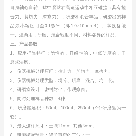
自身轴心自转。罐中磨球在高速运动中相互碰撞（具有撞
击力、剪切力、摩擦力），研磨和混合样品，研磨出的样
品最小粒度可至0.1微米（即1.0×10mm-4）。本设备能
干、湿两用，研磨、混合粒度不同、材料各异的样品。
三、产品参数
1、应用样品特征：脆性的，纤维性的，中低硬度的，干
磨或湿磨。
2、仪器机械处理原理：撞击力、剪切力、摩擦力。
3、仪器机械处理类型：粉碎、研磨、混合、均一化。
4、研磨室设计：密封防尘，带观察窗。
5、同时处理样品种数：4种。
6、研磨罐容积：50ml、100ml、250ml（4个研磨罐为一
套）。
7、最大进样尺寸：土壤11mm 其他3mm。
8、研磨罐配球量：罐子容积的三分之一。