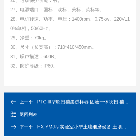
26、过载保护功能：有。
27、电源端口：国标、欧标、美标、英标等。
28、电机转速、功率、电压：1400rpm、0.75kw、220V±1
0%单相，50/60Hz。
29、净重：70kg。
30、尺寸（长宽高）：710*410*450mm。
31、噪声描述：60dB。
32、防护等级：IP60。
PTC-Ⅲ型吹扫捕集进样器 固液一体吹扫 捕集装置
上一个：
返回列表
HX-YMJ型实验室小型土壤细磨设备 土壤粉碎机
下一个：