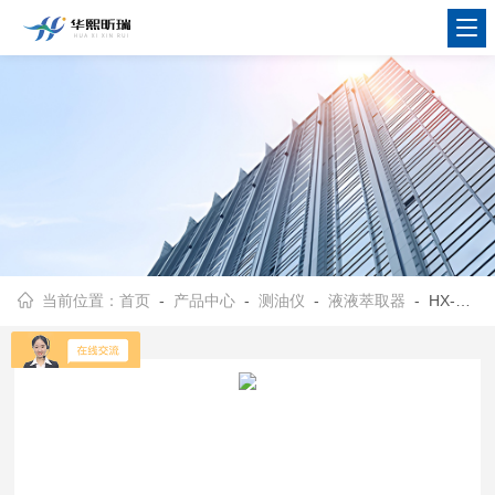
当前位置：
首页
-
产品中心
-
测油仪
-
液液萃取器
- HX-OIL-01萃取器单联 水样前处理仪