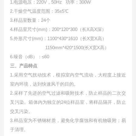
1.电源电压：220V，50Hz 功率：300W
2.干燥空气温度范围：35±5℃
3.样品室数量：24个
4.样品室尺寸(mm)：200*120*300（长X高X深）
5.外形尺寸(mm)：1100*430*1610（长X宽X高）
1150mm*420*1500(长X宽X高）
6.噪音（dB）：≤60
三、产品特点
1.采用空气扰动技术，模拟室内空气流动，大程度上接近
室内环境，达到快速风干的目的。
2.采样了先进的空气过滤和吸附技术，防止样品的二次交
叉污染。箱体内为独立的24位样品室，将样品隔开，防止
交叉污染。
3.样品室为不锈钢材质，避免化学腐蚀和有机物吸附；易
于清理。