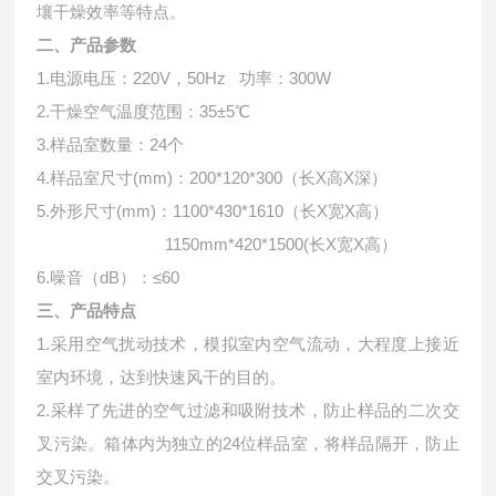
壤干燥效率等特点。
二、产品参数
1.电源电压：220V，50Hz 功率：300W
2.干燥空气温度范围：35±5℃
3.样品室数量：24个
4.样品室尺寸(mm)：200*120*300（长X高X深）
5.外形尺寸(mm)：1100*430*1610（长X宽X高）
1150mm*420*1500(长X宽X高）
6.噪音（dB）：≤60
三、产品特点
1.采用空气扰动技术，模拟室内空气流动，大程度上接近
室内环境，达到快速风干的目的。
2.采样了先进的空气过滤和吸附技术，防止样品的二次交
叉污染。箱体内为独立的24位样品室，将样品隔开，防止
交叉污染。