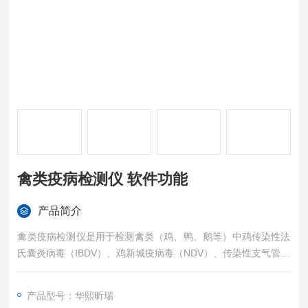
禽类疫病检测仪 软件功能
产品简介
禽类疫病检测仪是用于检测禽类（鸡、鸭、鹅等）中鸡传染性法
氏囊炎病毒（IBDV）、鸡新城疫病毒（NDV）、传染性支气管炎
病毒（IBV）、禽白血病、AIV、鸭瘟病病毒（DPV）、小鹅瘟等
潜在病原体的设备。这些检测仪器主要用于监测禽类的健康状
产品型号：华熙昕瑞
况，及早发现和控制禽类疫病的传播。 禽类疫病检测仪 软件功