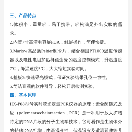
三、
产品特
点
1.体积小，重量轻，易于携带。轻松满足外出实验的需
求。
2.内置7寸高清电容屏PDA，触屏操作，简便快捷。
3.Marlow高品质Peltier制冷片，结合德国PT1000温度传感
器以及电性电阻加热补偿边缘的温度控制模式，升温速度
7℃，降温速度5℃，大大缩短实验时间。
4.整板3s快速采光模式，保证实验结果孔位一致性。
5.简洁直观的软件引导，轻松开启检测实验。
四、基本原理
H
X
-P08型号实时荧光定量PCR仪器的原理：聚合酶链式反
应（polymerasechainreaction，PCR）是一种用于放大扩增
特定的DNA片段的分子生物学技术，它可看作是生物体外
的特殊DNA扩增，由高温变性、低温退火及适温延伸等几