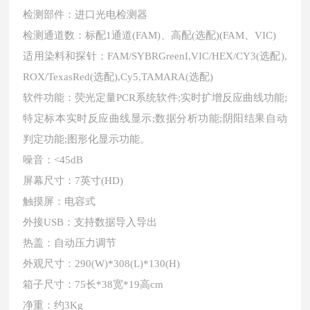
检测部件：进口光电检测器
检测通道数：标配
1通道(FAM)、高配(选配)(FAM、VIC)
适用染料和探针：
FAM/SYBRGreenI,VIC/HEX/CY3(选配),
ROX/TexasRed(选配),Cy5,TAMARA(选配)
软件功能：荧光定量
PCR系统软件;实时扩增反应曲线功能;
特定标本实时反应曲线显示;数据分析功能;阴阳结果自动
判定功能;图形化显示功能。
噪音：
<45dB
屏幕尺寸：
7英寸(HD)
触摸屏：电容式
外接
USB：支持数据导入导出
热盖：自动压力调节
外观尺寸：
290(W)*308(L)*130(H)
箱子尺寸：
75长*38宽*19高cm
净重：约
3Kg