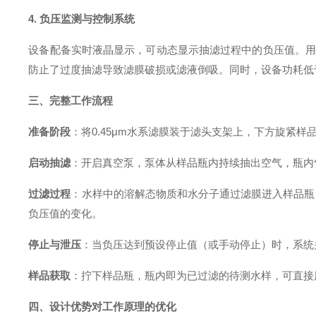
4. 负压监测与控制系统
设备配备实时液晶显示，可动态显示抽滤过程中的负压值
。用
防止了过度抽滤导致滤膜破损或滤液倒吸
。同时，设备功耗低于
三、完整工作流程
准备阶段
：将0.45μm水系滤膜装于滤头支架上，下方旋紧
启动抽滤
：开启真空泵，泵体从样品瓶内持续抽出空气，瓶内
过滤过程
：水样中的溶解态物质和水分子通过滤膜进入样品瓶
负压值的变化
。
停止与泄压
：当负压达到预设停止值（或手动停止）时，系统
样品获取
：拧下样品瓶，瓶内即为已过滤的待测水样，可直接
四、设计优势对工作原理的优化