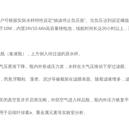
户可根据实际水样特性设定“抽滤停止负压值"
。当负压达到设定阈
10W，内置24V10.4Ah高容量锂电池，续航时间长达20小时以
样品瓶（集液瓶），上方倒入待过滤的原水样
。
气压逐渐下降
。瓶内外形成压力差，水样在大气压推动下穿过滤膜
。
，而悬浮颗粒、藻类、泥沙等被截留在滤膜表面
。随着滤液增多，
关闭真空泵并开启泄压阀，外部空气进入样品瓶，瓶内外压力恢复平
用于后续叶绿素a、重金属元素等实验室分析
。