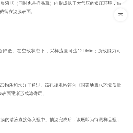
下方的集液瓶（同时也是样品瓶）内形成低于大气压的负压环境，而
截留在滤膜表面
。
断降低
。在空载状态下，采样流量可达12L/Min
；负载能力可
解态物质和水分子通过
。该孔径规格符合《国家地表水环境质量
膜表面逐渐形成滤饼层
。
滤膜的清液直接落入瓶中
。抽滤完成后，该瓶即为待测样品瓶，