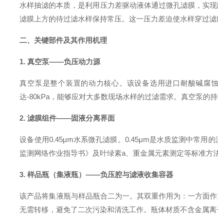
水样抽滤的本质，是利用压力差驱动液体通过微孔滤膜，实现
滤膜上方的待过滤水样保持常压
。这一压力差迫使水样穿过滤
二、关键部件及其作用机理
1. 真空泵——负压动力源
真空泵是整个装置的动力核心。该设备选用进口耐酸碱腐
达-80kPa
，能够应对大多数现场水样的过滤需求。真空泵的持
2. 滤膜组件——固液分离界面
设备使用0.45μm水系微孔滤膜
。0.45μm是水质监测中常
监测网络作业指导书》及叶绿素a、重金属元素测定等标准方
3. 样品瓶（集液瓶）——负压腔与滤液收集容器
该产品将集液瓶与样品瓶合二为一
。其双重作用为：一方面作
无需转移，避免了二次污染和清洗工作
。瓶体材质不含金属离