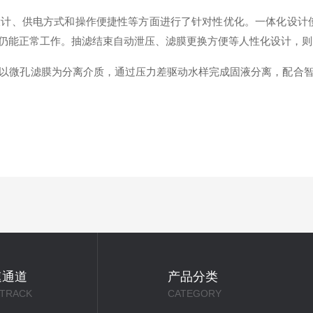
设计、供电方式和操作便捷性等方面进行了针对性优化
。一体化设计使
仍能正常工作
。抽滤结束自动泄压、滤膜更换方便等人性化设计，则
以微孔滤膜为分离介质，通过压力差驱动水样完成固液分离，配合
速通道
产品分类
 TRACK
CATEGORY