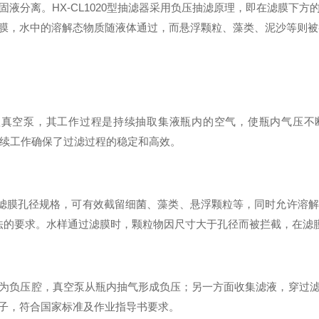
固液分离
。HX-CL1020型抽滤器采用负压抽滤原理，即在滤膜
膜，水中的溶解态物质随液体通过，而悬浮颗粒、藻类、泥沙等则被
蚀真空泵，其工作过程是持续抽取集液瓶内的空气，使瓶内气压不
续工作确保了过滤过程的稳定和高效。
用的滤膜孔径规格，可有效截留细菌、藻类、悬浮颗粒等，同时允许溶
法的要求
。水样通过滤膜时，颗粒物因尺寸大于孔径而被拦截，在滤
为负压腔，真空泵从瓶内抽气形成负压；另一方面收集滤液，穿过
子，符合国家标准及作业指导书要求
。