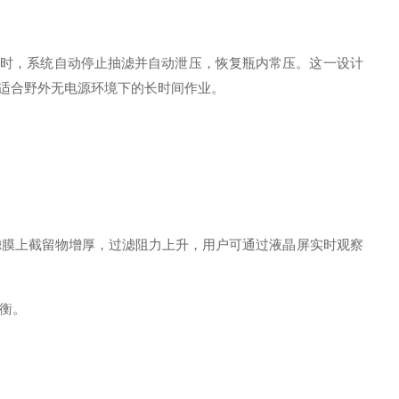
值时，系统自动停止抽滤并自动泄压，恢复瓶内常压
。这一设计
上，适合野外无电源环境下的长时间作业
。
滤膜上截留物增厚，过滤阻力上升，用户可通过液晶屏实时观察
衡
。