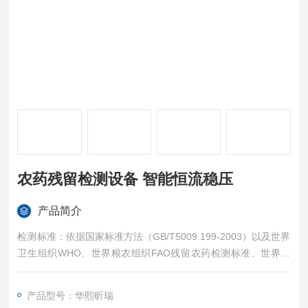
农药残留检测设备 智能恒流稳压
产品简介
检测标准：依据国家标准方法（GB/T5009.199-2003）以及世界
卫生组织WHO、世界粮农组织FAO残留农药检测标准、世界环
境保护局EPA参照摄入量等要求来设计。采用酶抑制率比色法对
水果、蔬菜等农林产品中有机磷和氨基甲酸酯类农药含量进行快
产品型号：华熙昕瑞
速准确的检测。农药残留检测设备 智能恒流稳压