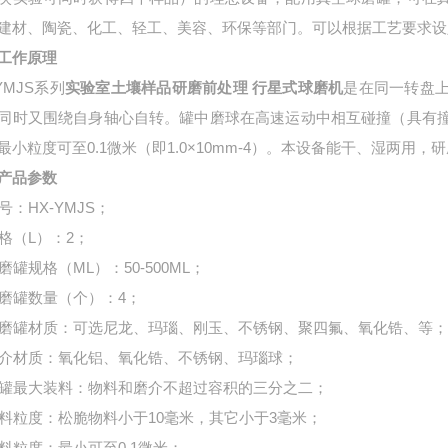
建材、陶瓷、化工、轻工、美容、环保等部门。可以根据工艺要求设
工作原理
YMJS系列
实验室土壤样品研磨前处理 行星式球磨机
是在同一转盘
同时又围绕自身轴心自转。罐中磨球在高速运动中相互碰撞（具有
最小粒度可至0.1微米（即1.0×10mm-4）。本设备能干、湿两用
产品参数
型号：HX-YMJS；
 规格（L）：2；
研磨罐规格（ML）：50-500ML；
 研磨罐数量（个）：4；
 研磨罐材质：可选尼龙、玛瑙、刚玉、不锈钢、聚四氟、氧化锆、等
 磨介材质：氧化铝、氧化锆、不锈钢、玛瑙球；
 每罐最大装料：物料和磨介不超过容积的三分之二；
 进料粒度：松脆物料小于10毫米，其它小于3毫米；
 出料粒度：最小可至0.1微米；