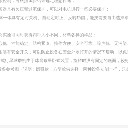
变频控制，可根据试验结果选定理想转速；
变频器具有欠压和过流保护，可以对电机进行一些必要保护；
整体一体具有定时关机、自动定时正、反转功能，能按需要自由选择
一次实验可同时获得四种大小不同，材料各异的样品；
重心低、性能稳定、结构紧凑、操作方便、安全可靠、噪声低、无污染
设备装有安全开关，可以防止设备在安全外罩打开的情况下启动，以免
.卧式行星球磨机由于球磨罐呈卧式装置，旋转时没有固定的底面，较
. 设备参考图（说明：圆弧款，方型款供选择，两种设备功能一样，