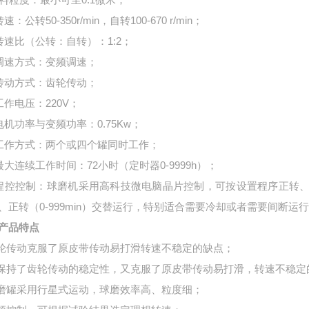
 转速
：公转50-350r/min，自转100-670 r/min；
. 转速比（公转：自转）：1:2；
 调速方式
：变频调速；
 传动方式
：齿轮传动；
 工作电压
：220V；
. 电机功率与变频功率：0.75Kw；
 工作方式
：两个或四个罐同时工作；
. 最大连续工作时间
：72小时（定时器0-9999h）；
 程控控制
：球磨机采用高科技微电脑晶片控制，可按设置程序正转、反
、正转（0-999min）交替运行，特别适合需要冷却或者需要间断运
产品特点
齿轮传动克服了原皮带传动易打滑转速不稳定的缺点；
即保持了齿轮传动的稳定性，又克服了原皮带传动易打滑，转速不稳定
球磨罐采用行星式运动，球磨效率高、粒度细；