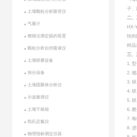
子、
土壤颗粒分析吸管仪
二、
气量计
HX-
燃烧法测定硫的装置
转的
样品
颗粒分析自控吸液仪
三、
土壤研磨设备
1. 
筛分设备
2.
3. 
土壤团聚体分析仪
4.
示波极谱仪
5.
土壤干燥箱
6.
7.
凯氏定氮仪
8.
物理指标测定仪器
9.