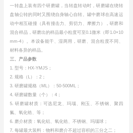
一转盘上装有四个研磨罐，当转盘转动时，研磨罐在绕转
盘轴公转的同时又围绕自身轴心自转。罐中磨球在高速运
动中相互碰撞（具有撞击力、剪切力、摩擦力），研磨和
混合样品，研磨出的样品最小粒度可至0.1微米（即1.0×10
mm-4）。本设备能干、湿两用，研磨、混合粒度不同、
材料各异的样品。
三、产品参数
1. 型号：HX-YMJS；
2. 规格（L）：2；
3. 研磨罐规格（ML）：50-500ML；
4. 研磨罐数量（个）：4；
5. 研磨罐材质：可选尼龙、玛瑙、刚玉、不锈钢、聚四
氟、氧化锆、等；
6. 磨介材质：氧化铝、氧化锆、不锈钢、玛瑙球；
7. 每罐最大装料：物料和磨介不超过容积的三分之二；