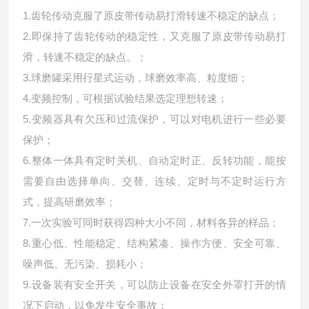
1.齿轮传动克服了原皮带传动易打滑转速不稳定的缺点；
2.即保持了齿轮传动的稳定性，又克服了原皮带传动易打
滑，转速不稳定的缺点。；
3.球磨罐采用行星式运动，球磨效率高、粒度细；
4.变频控制，可根据试验结果选定理想转速；
5.变频器具有欠压和过流保护，可以对电机进行一些必要
保护；
6.整体一体具有定时关机、自动定时正、反转功能，能按
需要自由选择单向、交替、连续、定时与不定时运行方
式，提高研磨效率；
7.一次实验可同时获得四种大小不同，材料各异的样品；
8.重心低、性能稳定、结构紧凑、操作方便、安全可靠、
噪声低、无污染、损耗小；
9.设备装有安全开关，可以防止设备在安全外罩打开的情
况下启动，以免发生安全事故；