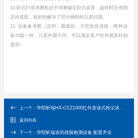
10.卧式行星球磨机由于球磨罐呈卧式装置，旋转时没有固
定的底面，较好的解决了部
分物料的沉底问题。
11. 设备参考图（说明：圆弧款，方型款供选择，两种设
备功能一样，只是外观不同，可以满足客户对外观喜好的
需求）
华熙昕瑞HX-CCZ1000红外直读式粉尘浓度测量仪中文
上一个：
返回列表
华熙昕瑞农药残留检测设备 配置齐全
下一个：