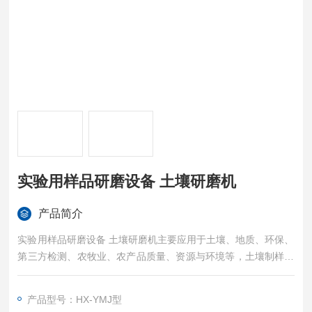
实验用样品研磨设备 土壤研磨机
产品简介
实验用样品研磨设备 土壤研磨机主要应用于土壤、地质、环保、
第三方检测、农牧业、农产品质量、资源与环境等，土壤制样、
重金属分析。土壤研磨仪 是混合、细磨、小样制备、新产品研制
和小批量生产技术材料的装置。该产品体积小、功能全、效率
产品型号：HX-YMJ型
高、噪声低（每次实验可同时获得四个样品）。