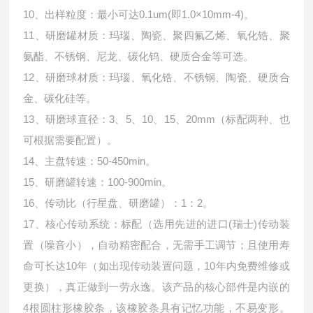
10、出样粒度：最小可达0.1um(即1.0×10mm-4)。
11、研磨罐材质：玛瑙、陶瓷、聚四氟乙烯、氧化锆、聚
氨酯、不锈钢、尼龙、碳化钨、硬质合金等可选。
12、研磨球材质：玛瑙、氧化锆、不锈钢、陶瓷、硬质合
金、碳化硅等。
13、研磨球直径：3、5、10、15、20mm（标配两种、也
可根据需要配置）。
14、主盘转速：50-450min。
15、研磨罐转速：100-900min。
16、传动比（行星盘、研磨罐）：1：2。
17、核心传动系统：标配（选用先进的进口(瑞士)传动装
置（噪音小），自动精密配合，无需手工调节；且使用寿
命可长达10年（如出现传动装置问题，10年内免费维修或
更换），真正做到一劳永逸。该产品的核心部件是内嵌的
4根圆柱形橡胶条，该橡胶条具有记忆功能，不易变形。