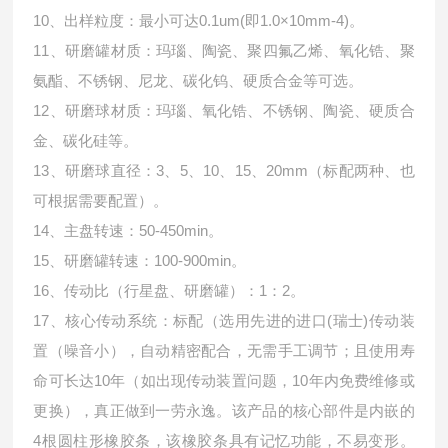
10、出样粒度：最小可达0.1um(即1.0×10mm-4)。
11、研磨罐材质：玛瑙、陶瓷、聚四氟乙烯、氧化锆、聚
氨酯、不锈钢、尼龙、碳化钨、硬质合金等可选。
12、研磨球材质：玛瑙、氧化锆、不锈钢、陶瓷、硬质合
金、碳化硅等。
13、研磨球直径：3、5、10、15、20mm（标配两种、也
可根据需要配置）。
14、主盘转速：50-450min。
15、研磨罐转速：100-900min。
16、传动比（行星盘、研磨罐）：1：2。
17、核心传动系统：标配（选用先进的进口(瑞士)传动装
置（噪音小），自动精密配合，无需手工调节；且使用寿
命可长达10年（如出现传动装置问题，10年内免费维修或
更换），真正做到一劳永逸。该产品的核心部件是内嵌的
4根圆柱形橡胶条，该橡胶条具有记忆功能，不易变形。