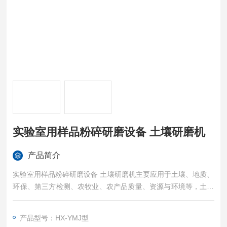
实验室用样品粉碎研磨设备 土壤研磨机
产品简介
实验室用样品粉碎研磨设备 土壤研磨机主要应用于土壤、地质、
环保、第三方检测、农牧业、农产品质量、资源与环境等，土壤
制样、重金属分析。土壤研磨仪 是混合、细磨、小样制备、新产
品研制和小批量生产技术材料的装置。该产品体积小、功能全、
产品型号：HX-YMJ型
效率高、噪声低（每次实验可同时获得四个样品）。