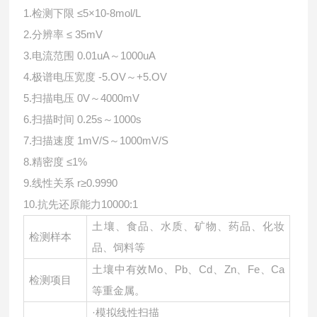
1.检测下限 ≤5×10-8mol/L
2.分辨率 ≤ 35mV
3.电流范围 0.01uA～1000uA
4.极谱电压宽度 -5.OV～+5.OV
5.扫描电压 0V～4000mV
6.扫描时间 0.25s～1000s
7.扫描速度 1mV/S～1000mV/S
8.精密度 ≤1%
9.线性关系 r≥0.9990
10.抗先还原能力10000:1
土壤、食品、水质、矿物、药品、化妆
检测样本
品、饲料等
土壤中有效
Mo、Pb、Cd、Zn、Fe、Ca
检测项目
等重金属。
·模拟线性扫描