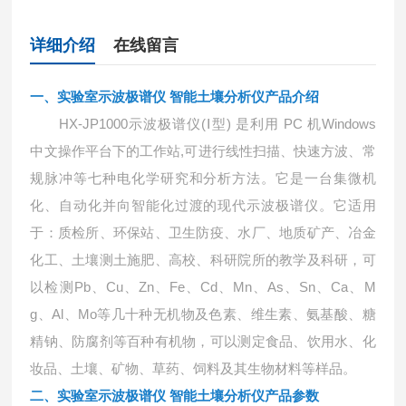
详细介绍
在线留言
一、
实验室示波极谱仪 智能土壤分析仪
产品介绍
HX-JP1000示波极谱仪(Ⅰ型) 是利用 PC 机Windows
中文操作平台下的工作站,可进行线性扫描、快速方波、常
规脉冲等七种电化学研究和分析方法。它是一台集微机
化、自动化并向智能化过渡的现代示波极谱仪。它适用
于：质检所、环保站、卫生防疫、水厂、地质矿产、冶金
化工、土壤测土施肥、高校、科研院所的教学及科研，可
以检测Pb、Cu、Zn、Fe、Cd、Mn、As、Sn、Ca、M
g、Al、Mo等几十种无机物及色素、维生素、氨基酸、糖
精钠、防腐剂等百种有机物，可以测定食品、饮用水、化
妆品、土壤、矿物、草药、饲料及其生物材料等样品。
二、
实验室示波极谱仪 智能土壤分析仪
产品参数