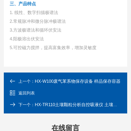
三、产品特点
1. 线性、数字扫描极谱法
2.常规脉冲和微分脉冲极谱法
3.方波极谱法和循环伏安法
4.阳极溶出伏安法
5.可控磁力搅拌，提高富集效率，增加灵敏度
HX-W100废气苯系物保存设备 样品保存容器
上一个：
返回列表
HX-TR110土壤颗粒分析自控吸液仪 土壤普查检测
下一个：
在线留言