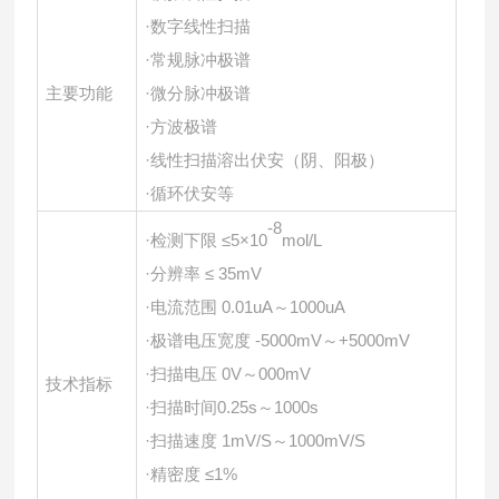
·数字线性扫描
·常规脉冲极谱
主要功能
·微分脉冲极谱
·方波极谱
·线性扫描溶出伏安（阴、阳极）
·循环伏安等
-8
·检测下限 ≤5×10
mol/L
·分辨率 ≤ 35mV
·电流范围 0.01uA～1000uA
·极谱电压宽度 -5000mV～+5000mV
·扫描电压 0V～000mV
技术指标
·扫描时间0.25s～1000s
·扫描速度 1mV/S～1000mV/S
·精密度 ≤1%