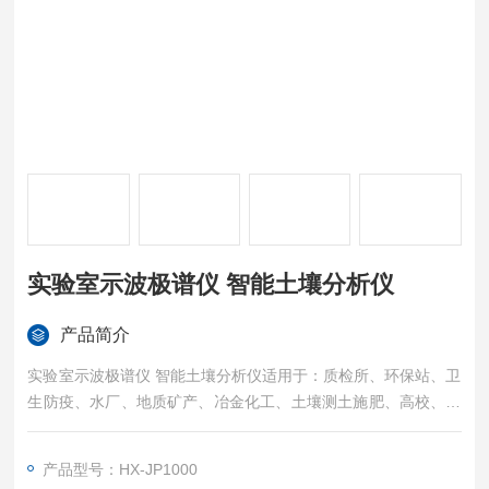
实验室示波极谱仪 智能土壤分析仪
产品简介
实验室示波极谱仪 智能土壤分析仪适用于：质检所、环保站、卫
生防疫、水厂、地质矿产、冶金化工、土壤测土施肥、高校、科
研院所的教学及科研，可以检测Pb、Cu、Zn、Fe、Cd、Mn、A
s、Sn、Ca、Mg、Al、Mo等几十种无机物及色素、维生素、氨
产品型号：HX-JP1000
基酸、糖精钠、防腐剂等百种有机物，可以测定食品、饮用水、