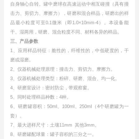
自身轴心自转。罐中磨球在高速运动中相互碰撞（具有撞
击力、剪切力、摩擦力），研磨和混合样品，研磨出的样
品最小粒度可至0.1微米（即1.0×10mm-4）。本设备能
干、湿两用，研磨、混合粒度不同、材料各异的样品。
三、产品参数
1、应用样品特征：脆性的，纤维性的，中低硬度的，干
磨或湿磨。
2、仪器机械处理原理：撞击力、剪切力、摩擦力。
3、仪器机械处理类型：粉碎、研磨、混合、均一化。
4、研磨室设计：密封防尘，带观察窗。
5、同时处理样品种数：4种。
6、研磨罐容积：50ml、100ml、250ml（4个研磨罐为一
套）。
7、最大进样尺寸：土壤11mm 其他3mm。
8、研磨罐配球量：罐子容积的三分之一。