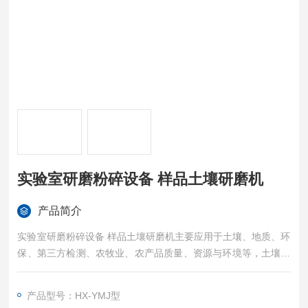
实验室研磨粉碎设备 样品土壤研磨机
产品简介
实验室研磨粉碎设备 样品土壤研磨机主要应用于土壤、地质、环
保、第三方检测、农牧业、农产品质量、资源与环境等，土壤制
样、重金属分析。土壤研磨仪 是混合、细磨、小样制备、新产品
研制和小批量生产技术材料的装置。该产品体积小、功能全、效
产品型号：HX-YMJ型
率高、噪声低（每次实验可同时获得四个样品）。