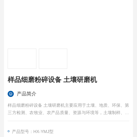
样品细磨粉碎设备 土壤研磨机
产品简介
样品细磨粉碎设备 土壤研磨机主要应用于土壤、地质、环保、第
三方检测、农牧业、农产品质量、资源与环境等，土壤制样、重
金属分析。土壤研磨仪 是混合、细磨、小样制备、新产品研制和
小批量生产技术材料的装置。该产品体积小、功能全、效率高、
产品型号：HX-YMJ型
噪声低（每次实验可同时获得四个样品）。