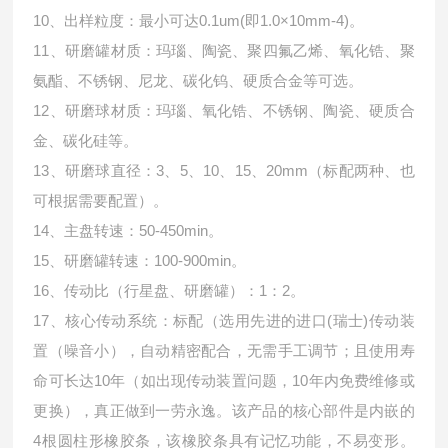
10、出样粒度：最小可达0.1um(即1.0×10mm-4)。
11、研磨罐材质：玛瑙、陶瓷、聚四氟乙烯、氧化锆、聚
氨酯、不锈钢、尼龙、碳化钨、硬质合金等可选。
12、研磨球材质：玛瑙、氧化锆、不锈钢、陶瓷、硬质合
金、碳化硅等。
13、研磨球直径：3、5、10、15、20mm（标配两种、也
可根据需要配置）。
14、主盘转速：50-450min。
15、研磨罐转速：100-900min。
16、传动比（行星盘、研磨罐）：1：2。
17、核心传动系统：标配（选用先进的进口(瑞士)传动装
置（噪音小），自动精密配合，无需手工调节；且使用寿
命可长达10年（如出现传动装置问题，10年内免费维修或
更换），真正做到一劳永逸。该产品的核心部件是内嵌的
4根圆柱形橡胶条，该橡胶条具有记忆功能，不易变形。