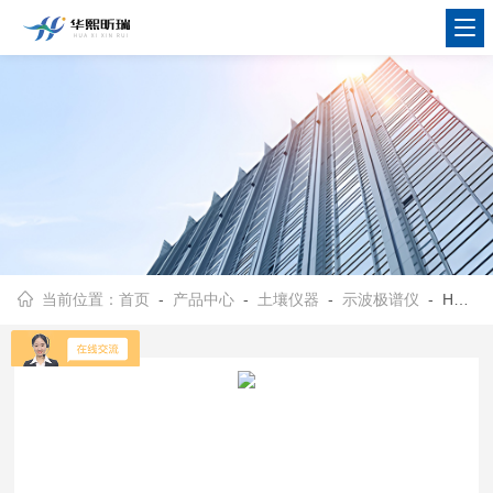
当前位置：
首页
-
产品中心
-
土壤仪器
-
示波极谱仪
- HX-JP1000实验室钼含量检测 示波极谱仪（I型）