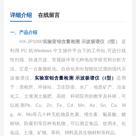
详细介绍
在线留言
一、产品介绍
HX-JP1000
实验室钼含量检测 示波极谱仪（I型）
是
利用 PC 机Windows 中文操作平台下的工作站,可进行线
性扫描、快速方波、常规脉冲等七种电化学研究和分析方
法。它是一台集微机化、自动化并向智能化过渡的现代示
波极谱仪。
适用
实验室钼含量检测 示波极谱仪（I型）
于：质检所、环保站、卫生防疫、水厂、地质矿产、冶金
化工、土壤测土施肥、高校、科研院所的教学及科研，可
以检测Pb、Cu、Zn、Fe、Cd、Mn、As、Sn、Ca、M
g、Al、Mo等几十种无机物及色素、维生素、氨基酸、糖
精钠、防腐剂等百种有机物，可以测定食品、饮用水、化
妆品、土壤、矿物、草药、饲料及其生物材料等样品。