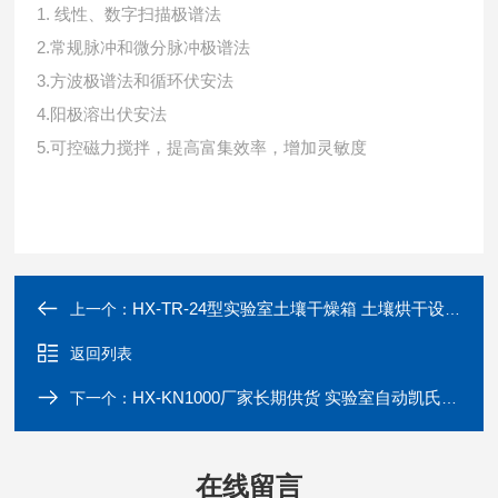
1. 线性、数字扫描极谱法
2.常规脉冲和微分脉冲极谱法
3.方波极谱法和循环伏安法
4.阳极溶出伏安法
5.可控磁力搅拌，提高富集效率，增加灵敏度
HX-TR-24型实验室土壤干燥箱 土壤烘干设备
上一个：
返回列表
HX-KN1000厂家长期供货 实验室自动凯氏定氮仪
下一个：
在线留言