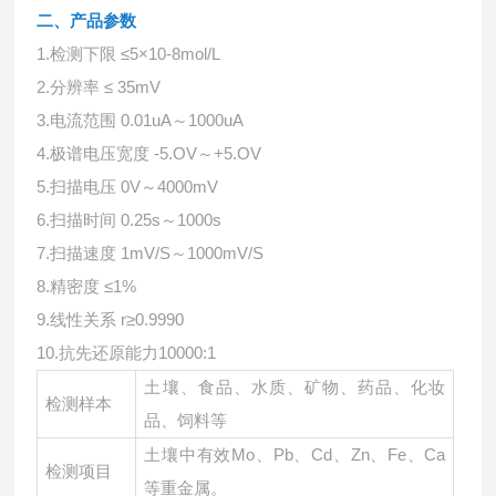
二、产品参数
1.检测下限 ≤5×10-8mol/L
2.分辨率 ≤ 35mV
3.电流范围 0.01uA～1000uA
4.极谱电压宽度 -5.OV～+5.OV
5.扫描电压 0V～4000mV
6.扫描时间 0.25s～1000s
7.扫描速度 1mV/S～1000mV/S
8.精密度 ≤1%
9.线性关系 r≥0.9990
10.抗先还原能力10000:1
土壤、食品、水质、矿物、药品、化妆
检测样本
品、饲料等
土壤中有效
Mo、Pb、Cd、Zn、Fe、Ca
检测项目
等重金属。