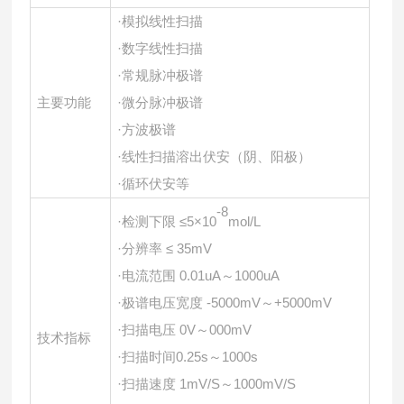
·模拟线性扫描
·数字线性扫描
·常规脉冲极谱
主要功能
·微分脉冲极谱
·方波极谱
·线性扫描溶出伏安（阴、阳极）
·循环伏安等
-8
·检测下限 ≤5×10
mol/L
·分辨率 ≤ 35mV
·电流范围 0.01uA～1000uA
·极谱电压宽度 -5000mV～+5000mV
·扫描电压 0V～000mV
技术指标
·扫描时间0.25s～1000s
·扫描速度 1mV/S～1000mV/S