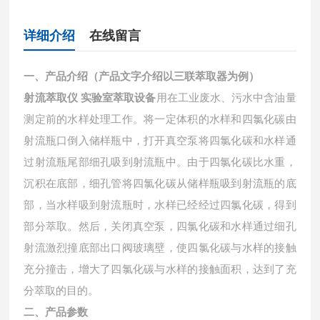
详细介绍
在线留言
一、产品介绍（产品文字介绍以三联萃取器为例）
射流萃取仪 实验室萃取设备
用在工业废水、污水中含油量
测定前的水样处理工作。将一定体积的水样和四氯化碳由
射流瓶口倒入储样瓶中，打开真空泵将四氯化碳和水样通
过射流瓶尾部细孔吸到射流瓶中。由于四氯化碳比水重，
沉积在底部，细孔管将四氯化碳从储样瓶吸到射流瓶的底
部，当水样吸到射流瓶时，水样已经经过四氯化碳，得到
部分萃取。然后，关闭真空泵，四氯化碳和水样通过细孔
射流激烈撞底部出口阀玻璃壁，使四氯化碳与水样的接触
充分撞击，增大了四氯化碳与水样的接触面积，达到了充
分萃取的目的。
二、产品参数