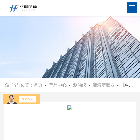
当前位置：
首页
-
产品中心
-
测油仪
-
液液萃取器
- HX-OIL-03射流萃取仪 实验室萃取设备