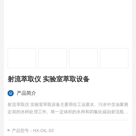
射流萃取仪 实验室萃取设备
产品简介
射流萃取仪 实验室萃取设备主要用在工业废水、污水中含油量测
定前的水样处理工作。将一定体积的水样和四氯化碳由射流瓶口
倒入储样瓶中，打开真空泵将四氯化碳和水样通过射流瓶尾部细
孔吸到射流瓶中。由于四氯化碳比水重，沉积在底部，细孔管将
产品型号：HX-OIL-03
四氯化碳从储样瓶吸到射流瓶的底部，当水样吸到射流瓶时，水