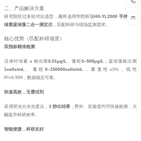
二、产品解决方案
研究院经过多轮对比选型，最终选用华熙昕瑞
HX‑YL2000 手持式叶
绿素蓝绿藻二合一测定仪
，匹配科研与现场监测需求。
核心优势（匹配科研场景）
双指标精准检测
活体叶绿素 a 检出限
0.01μg/L
、量程
0–500μg/L
；蓝绿藻检出限
1cells/mL
、量程
0–150000cells/mL
，重复性≤3%，线性
R²=0.999，数据稳定可靠。
快速高效，无需试剂
采用荧光分光光度法，
3 秒出结果
，野外、实验室均可快速检测，大
幅提升科研效率。
智能便捷，科研友好