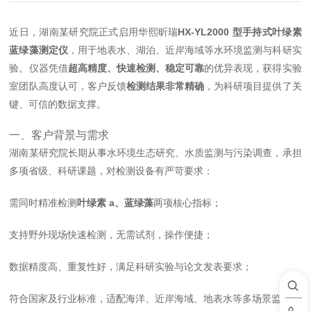
近日，湖南某研究院正式启用华熙昕瑞
HX‑YL2000 型手持式叶绿素
蓝绿藻测定仪
，用于地表水、湖泊、近岸海域等水环境监测与科研实
验。仪器凭借
超高精度、快速检测、稳定可靠
的优异表现，获得实验
室团队高度认可，客户反馈
检测结果非常精确
，为科研项目提供了关
键、可信的数据支撑。
一、客户背景与需求
湖南某研究院长期从事水环境生态研究、水质监测与污染调查，承担
多项省级、科研课题，对检测设备有严苛要求：
需同时精准检测
叶绿素 a、蓝绿藻
两项核心指标；
支持野外现场快速检测，无需试剂，操作便捷；
数据精度高、重复性好，满足科研实验与论文发表要求；
符合国家及行业标准，适配海洋、近岸海域、地表水等多场景监测。