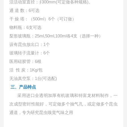
活活动室直径：
∮300mm(可定做各种规格)。
通
道 数：6可选
干
燥 塔：（500ml）6个（可订做）
物料瓶：
6支可选
梨形玻璃瓶：
25ml,50ml,100ml各4支（选择一种）
设有昆虫放出口：
1个
玻璃转子流量计：
6个
医用硅胶管：
6根
活
性 炭：1Kg/包
无油真空泵：
1台(可选配)
三、产品特点
采用进口全透明加厚有机玻璃和特富龙材料制作，一
次成型密封性能好，可定做多个抽气孔，或定做多个昆虫
通道，专为研究昆虫嗅觉气味之用