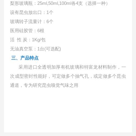
梨形玻璃瓶：
25ml,50ml,100ml各4支（选择一种）
设有昆虫放出口：
1个
玻璃转子流量计：
6个
医用硅胶管：
6根
活
性 炭：1Kg/包
无油真空泵：
1台(可选配)
三、产品特点
采用进口全透明加厚有机玻璃和特富龙材料制作，一
次成型密封性能好，可定做多个抽气孔，或定做多个昆虫
通道，专为研究昆虫嗅觉气味之用