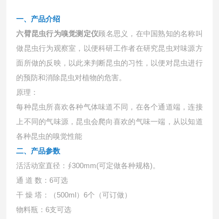
一、产品介绍
六臂昆虫行为嗅觉测定仪
顾名思义，在中国熟知的名称叫
做昆虫行为观察室，以便科研工作者在研究昆虫对味源方
面所做的反映，以此来判断昆虫的习性，以便对昆虫进行
的预防和消除昆虫对植物的危害。
原理：
每种昆虫所喜欢各种气体味道不同，在各个通道端，连接
上不同的气味源，昆虫会爬向喜欢的气味一端，从以知道
各种昆虫的嗅觉性能
二、产品参数
活活动室直径：
∮300mm(可定做各种规格)。
通
道 数：6可选
干
燥 塔：（500ml）6个（可订做）
物料瓶：
6支可选