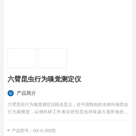
六臂昆虫行为嗅觉测定仪
产品简介
六臂昆虫行为嗅觉测定仪顾名思义，在中国熟知的名称叫做昆虫
行为观察室，以便科研工作者在研究昆虫对味源方面所做的反
映，以此来判断昆虫的习性，以便对昆虫进行的预防和消除昆虫
对植物的危害。
产品型号：HX-6-300型