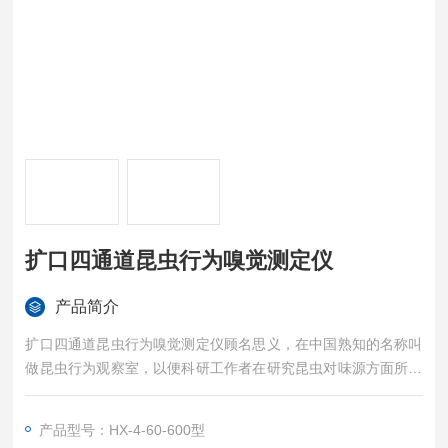
扩口四通道昆虫行为嗅觉测定仪
产品简介
扩口四通道昆虫行为嗅觉测定仪顾名思义，在中国熟知的名称叫
做昆虫行为观察室，以便科研工作者在研究昆虫对味源方面所做
的反映，以此来判断昆虫的习性，以便对昆虫进行的预防和消除
昆虫对植物的危害。
产品型号：HX-4-60-600型