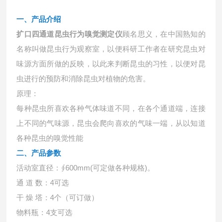
一、产品介绍
扩口四通道昆虫行为嗅觉测定仪
顾名思义，在中国熟知的
名称叫做昆虫行为观察室，以便科研工作者在研究昆虫对
味源方面所做的反映，以此来判断昆虫的习性，以便对昆
虫进行的预防和消除昆虫对植物的危害。
原理：
每种昆虫所喜欢各种气体味道不同，在各个通道端，连接
上不同的气味源，昆虫会爬向喜欢的气味一端，从以知道
各种昆虫的嗅觉性能
二、产品参数
活动室直径：
∮600mm(可定做各种规格)。
通
道 数：4可选
干
燥 塔：4个（可订做）
物料瓶：
4支可选