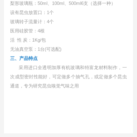
梨形玻璃瓶：
50ml、100ml、500ml6支（选择一种）
设有昆虫放置口：
1个
玻璃转子流量计：
4个
医用硅胶管：
4根
活
性 炭：1Kg/包
无油真空泵：
1台(可选配)
三、产品特点
采用进口全透明加厚有机玻璃和特富龙材料制作，一
次成型密封性能好，可定做多个抽气孔，或定做多个昆虫
通道，专为研究昆虫嗅觉气味之用