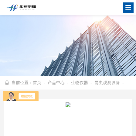
当前位置：
首页
-
产品中心
-
生物仪器
-
昆虫观测设备
- HX-4-60-600型扩口四通道昆虫行为嗅觉测定仪