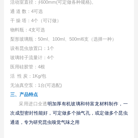
活动室直径：
∮600mm(可定做各种规格)。
通
道 数：4可选
干
燥 塔：4个（可订做）
物料瓶：
4支可选
梨形玻璃瓶：
50ml、100ml、500ml6支（选择一种）
设有昆虫放置口：
1个
玻璃转子流量计：
4个
医用硅胶管：
4根
活
性 炭：1Kg/包
无油真空泵：
1台(可选配)
三、产品特点
采用进口全透
明加厚有机玻璃和特富龙材料制作，一
次成型密封性能好，可定做多个抽气孔，或定做多个昆虫
通道，专为研究昆虫嗅觉气味之用