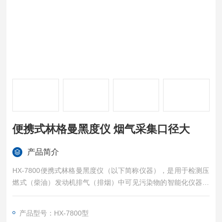
便携式林格曼黑度仪 烟气采集口径大
产品简介
HX-7800便携式林格曼黑度仪（以下简称仪器），是用于检测压
燃式（柴油）发动机排气（排烟）中可见污染物的智能化仪器。
满足《柴油车污染物排放限值及测量方法（自由加速法及加载减
速法）》（GB3847-2018）与《非道路柴油移动机械排气烟度限
产品型号：HX-7800型
值及测量方法》（GB36886-2018）中林格曼技术要求。可快