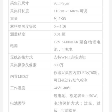
采集孔尺寸
9cm×9cm
采集杆长度
110cm～160cm 可调
约
2KG
重量
林格曼黑度等级
0～5 级
测量精度
0.01 级
12V 5600mAh 聚合物锂电
电源
池，可充电
无线连接方式
支持WI-FI连接功能
采集摄像头像素
800万
仪器采集腔内置LED灯8颗，
内置LED灯
可日夜进行烟气检测
工作温度
-45℃-80℃
锂电池、额定容量：50W、
电池类型
电池保护方式：过充、过
放、过流保护。