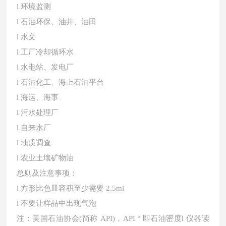
l 环境监测
l 石油环保、油井、油田
l 水文
l 工厂冷却循环水
l 水电站、发电厂
l 石油化工、海上石油平台
l 海运、海事
l 污水处理厂
l 自来水厂
l 地质调查
l 农业土壤矿物油
总则及注意事项：
l 方形比色皿容积至少需要 2.5ml
l 不要让样品中出现气泡
注：美国石油协会
(简称 API)，API ° 即石油密度l 仪器读