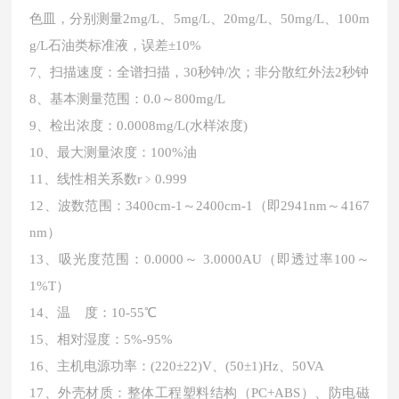
色皿，分别测量2mg/L、5mg/L、20mg/L、50mg/L、100m
g/L石油类标准液，误差±10%
7、扫描速度：全谱扫描，30秒钟/次；非分散红外法2秒钟
8、基本测量范围：0.0～800mg/L
9、检出浓度：0.0008mg/L(水样浓度)
10、最大测量浓度：100%油
11、线性相关系数r﹥0.999
12、波数范围：3400cm-1～2400cm-1（即2941nm～4167
nm）
13、吸光度范围：0.0000～ 3.0000AU（即透过率100～
1%T）
14、温 度：10-55℃
15、相对湿度：5%-95%
16、主机电源功率：(220±22)V、(50±1)Hz、50VA
17、外壳材质：整体工程塑料结构（PC+ABS）、防电磁