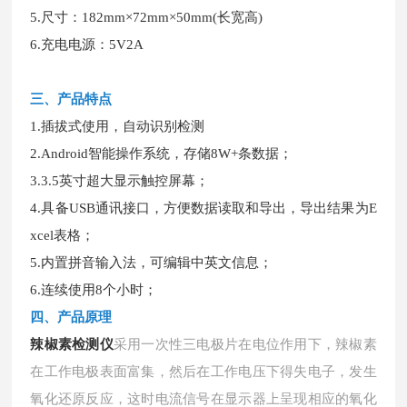
5.尺寸：182mm×72mm×50mm(长宽高)
6.充电电源：5V2A
三、
产品特
点
1.插拔式使用，自动识别检测
2.Android智能操作系统，存储8W+条数据；
3.3.5英寸超大显示触控屏幕；
4.具备USB通讯接口，方便数据读取和导出，导出结果为E
xcel表格；
5.内置拼音输入法，可编辑中英文信息；
6.连续使用8个小时；
四、
产品
原理
辣椒素检测仪
采用一次性三电极片在电位作用下，辣椒素
在工作电极表面富集，然后在工作电压下得失电子，发生
氧化还原反应，这时电流信号在显示器上呈现相应的氧化