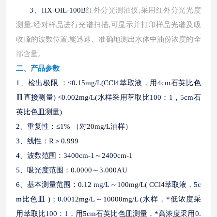
3、
HX-OIL-100B
红外分光测油仪
,采用红外分光光度
测量,经对样品进行光谱扫描,可显示并打印样品光谱及吸
收峰的波数位置,能迅速、准确地测出水体中油份浓度的全
部含量。
二、
产品参数
1、检出极限 ：<0.15mg/L(CCl4萃取液，用4cm石英比色
皿直接测量) <0.002mg/L(水样采用萃取比100：1，5cm石
英比色皿测量)
2、重复性：≤1% （对20mg/L油样）
3、线性：R＞0.999
4、波数范围：3400cm-1～2400cm-1
5、吸光度范围：0.0000～3.000AU
6、基本测量范围：0.12 mg/L～100mg/L( CCl4萃取液，5c
m比色皿 )；0.0012mg/L～10000mg/L (水样，*低浓度采
用萃取比100：1，用5cm石英比色皿测量，*高浓度采用0.