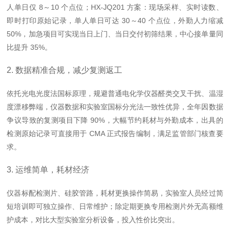
人单日仅 8～10 个点位；
HX-JQ201 方案
：现场采样、实时读数、
即时打印原始记录，单人单日可达 30～40 个点位，外勤人力缩减
50%，加急项目可实现当日上门、当日交付初筛结果，中心接单量同
比提升 35%。
2. 数据精准合规，减少复测返工
依托光电光度法国标原理，规避普通电化学仪器醛类交叉干扰、温湿
度漂移弊端，仪器数据和实验室国标分光法一致性优异，全年因数据
争议导致的复测项目下降 90%，大幅节约耗材与外勤成本，出具的
检测原始记录可直接用于 CMA 正式报告编制，满足监管部门核查要
求。
3. 运维简单，耗材经济
仪器标配检测片、硅胶管路，耗材更换操作简易，实验室人员经过简
短培训即可独立操作、日常维护；除定期更换专用检测片外无高额维
护成本，对比大型实验室分析设备，投入性价比突出。