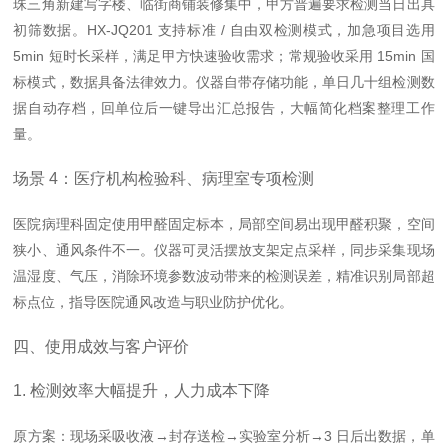
珠三角新建写字楼、临街商铺装修集中，甲方普遍要求检测当日出具
初筛数据。HX-JQ201 支持
标准 / 自由双检测模式
，加急项目选用
5min 短时长采样，满足甲方快速验收需求；常规验收采用 15min 国
标模式，数据具备法律效力。仪器自带存储功能，单日几十组检测数
据自动存档，回单位后一键导出汇总报告，大幅简化档案整理工作
量。
场景 4：医疗机构检验科、病理室专项检测
医院病理科固定使用甲醛固定标本，局部空间易出现甲醛积聚，空间
狭小、通风条件不一。仪器可灵活摆放支架定点采样，同步采集现场
温湿度、气压，消除环境参数波动带来的检测误差，精准识别局部超
标点位，指导医院通风改造与职业防护优化。
四、使用成效与客户评价
1. 检测效率大幅提升，人力成本下降
原方案
：现场采吸收液→封存送检→实验室分析→3 日后出数据，单