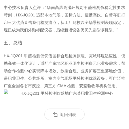
中心技术负责人点评
：“华南高温高湿环境对甲醛检测仪稳定性要求
苛刻，HX-JQ201 适配本地气候，国标方法、便携高效、自带存贮打
印三大优势直击我们检测痛点，从工厂到校园全场景检测表现稳定，
现已成为我们外勤标配仪器，后续新增设备仍优先选型该机型。"
五、总结
HX-JQ201 甲醛检测仪凭借
国标合规检测原理、宽域环境适应性、便
携高效一体化设计
，适配广东地区职业卫生检测多元化业务需求，帮
助合作检测中心实现
降本增效、数据合规、业务扩容
三重落地价值，
是职业卫生、公共场所、室内空气现场甲醛检测优选设备，可广泛推
广至全国各省市疾控、第三方 CMA 检测、安监验收等机构使用。
返回列表