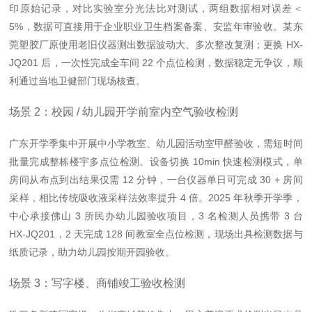
印原始记录
，对比实验室分光法比对测试，两组数据相对误差＜
5%，数据可直接用于企业职业卫生档案备案、安监年审验收。某东
莞塑胶厂原使用老旧仪器测出数据波动大、多次整改复测；更换 HX-
JQ201 后，一次性完成全车间 22 个点位检测，数据稳定无争议，顺
利通过当地卫健部门现场核查。
场景 2：校园 / 幼儿园开学前室内空气验收检测
广东开学季集中开展中小学教室、幼儿园活动室甲醛验收，需短时间
批量完成整栋楼宇多点位检测。设备切换 10min 快速检测模式，单
房间从布点到出结果仅需 12 分钟，一台仪器单日可完成 30 + 房间
采样，
相比传统吸收液采样法效率提升 4 倍
。2025 年秋季开学季，
中心承接佛山 3 所民办幼儿园验收项目，3 名检测人员携带 3 台
HX-JQ201，2 天完成 128 间教室全点位检测，现场出具检测数据与
纸质记录，助力幼儿园按期开园验收。
场景 3：写字楼、商铺竣工验收检测