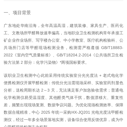
一、项目背景
广东地处华南沿海，全年高温高湿，建筑装修、家具生产、医药化
工、文教场所甲醛释放速率偏高，当地职业卫生检测机构常年承接
工
矿企业作业场所、写字楼办公室、中小学教室、医疗机构检验科、公
共场所门店
等甲醛现场检测业务，检测需严格遵循 GB/T18883-
2022《室内空气质量标准》、GB/T18204.2-2014《公共场所卫生检
验方法第 2 部分：化学污染物》*两项国标要求。
该职业卫生检测中心此前采用传统实验室分光光度法 + 老式电化学
便携检测仪开展甲醛检测：传统分光法需现场采样、实验室药剂显色
分析，送检周期长达 2～3 天，无法满足客户加急验收需求；普通电
化学检测仪易受温湿度、其他醛类气体干扰，数值漂移大、重复性
差，频繁出现现场复测、数据争议问题。为优化现场检测效率、保障
数据合规精准，中心 2025 年统一采购
HX-JQ201 光电光度法甲醛检
测仪
，经过一年多全场景落地实测，设备综合使用反馈优异，成为中