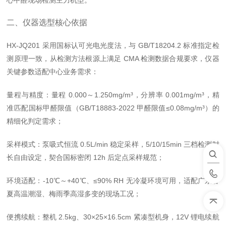
心甲醛现场检测主力机型。
二、仪器选型核心依据
HX-JQ201 采用
国标认可光电光度法
，与 GB/T18204.2 标准指定检
测原理一致，从检测方法根源上满足 CMA 检测数据合规要求，仪器
关键参数适配中心业务需求：
量程与精度
：量程 0.000～1.250mg/m³，分辨率 0.001mg/m³，精
准匹配国标甲醛限值（GB/T18883-2022 甲醛限值≤0.08mg/m³）的
精细化判定需求；
采样模式
：泵吸式恒流 0.5L/min 稳定采样，5/10/15min 三档检测时
长自由设定，契合国标密闭 12h 后定点采样规范；
环境适配
：-10℃～+40℃、≤90% RH 无冷凝环境可用，适配广东春
夏高温潮湿、梅雨季高湿多变的现场工况；
便携续航
：整机 2.5kg、30×25×16.5cm 紧凑型机身，12V 锂电续航