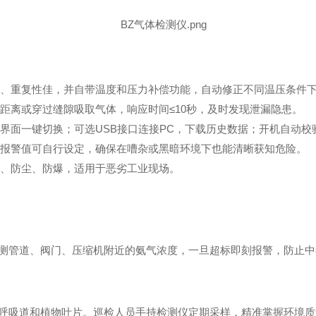
出、重复性佳，并自带温度和压力补偿功能，自动修正不同温压条件
距离或穿过缝隙吸取气体，响应时间≤10秒，及时发现泄漏隐患。
界面一键切换；可选USB接口连接PC，下载历史数据；开机自动
级报警值可自行设定，确保在嘈杂或黑暗环境下也能清晰获知危险。
水、防尘、防爆，适用于恶劣工业现场。
测管道、阀门、压缩机附近的氨气浓度，一旦超标即刻报警，防止中
呼吸道和植物叶片。巡检人员手持检测仪定期采样，精准掌握环境质