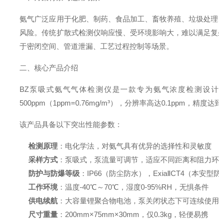
氨气广泛应用于化肥、制药、食品加工、畜牧养殖、垃圾处理
风险。传统扩散式检测仪响应慢、受环境影响大，难以满足复
于密闭空间、管道泄漏、工艺过程控制等场景。
二、核心产品介绍
BZ泵吸式氨气气体检测仪是一款专为氨气浓度检测设
500ppm（1ppm=0.76mg/m³），分辨率高达0.1pp
该产品具备以下突出性能参数：
检测原理
：电化学法，对氨气具有优异的选择性和灵敏度
采样方式
：泵吸式，泵流量可调节，适应不同距离和阻力
防护与防爆等级
：IP66（防尘防水），ExiaⅡCT4（本
工作环境
：温度-40℃～70℃，湿度0-95%RH，无惧条件
供电续航
：大容量锂聚合物电池，泵关闭状态下可连续使用1
尺寸重量
：200mm×75mm×30mm，仅0.3kg，轻便易携