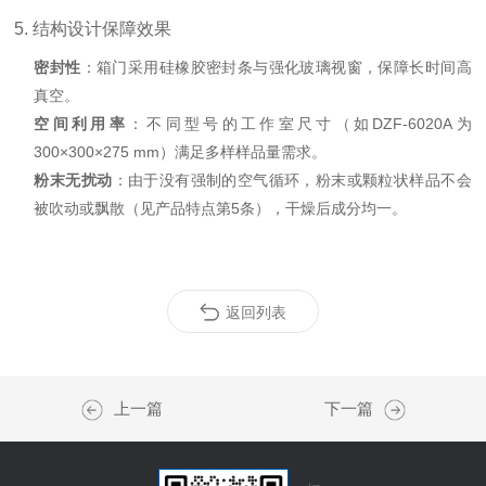
5. 结构设计保障效果
密封性
：箱门采用硅橡胶密封条与强化玻璃视窗，保障长时间高
真空。
空间利用率
：不同型号的工作室尺寸（如DZF-6020A为
300×300×275 mm）满足多样样品量需求。
粉末无扰动
：由于没有强制的空气循环，粉末或颗粒状样品不会
被吹动或飘散（见产品特点第5条），干燥后成分均一。
返回列表
上一篇
下一篇