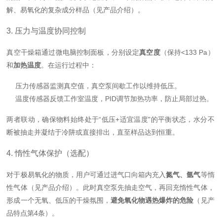
解、易氧化的复杂成分样品（见产品介绍）。
3. 压力与温度协同控制
真空干燥箱通过微电脑控制面板，分别设定
真空度
（保持<133 Pa）
和
加热温度
。在运行过程中：
压力传感器监测真空值，真空泵间歇工作以维持低压。
温度传感器反馈工作室温度，PID调节加热功率，防止局部过热。
两者联动，确保物料始终处于“低压+适宜温度"的平衡状态，水分不
断被抽走并凝结于冷阱或直接排出，直至样品达到恒重。
4. 惰性气体保护（选配）
对于极易氧化的物质，用户可通过进气口向箱内充入
氮气、氩气
等惰
性气体（见产品介绍）。此时真空泵先抽走空气，再回充惰性气体，
形成一个无氧、低压的干燥氛围，
避免氧化物遇热爆炸的危险
（见产
品特点第4条）。