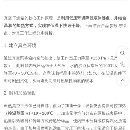
真空干燥箱的核心工作原理，是
利用低压环境降低液体沸点，并结合
温和的加热方式，实现在低温下快速干燥
。下面结合产品参数与特
点，对其工作过程分步解析。
1. 建立真空环境
通过真空泵将箱内空气抽出，使工作室压力降至
<133 Pa
（见产品参
数）。此时箱内气压远低于大气压，水的沸点从常压的100℃大幅下
降至40～50℃左右。这意味着样品中的溶剂（如水）在低温条件下
即可剧烈汽化，从而避免高温对热敏性物质的破坏。
2. 温和加热辅助
虽然真空下液体已能自沸，但为了加速干燥，设备仍会提供可控加热
（
控温范围 RT+10～200℃
）。加热元件均匀分布在隔板或夹层中，
热量以热辐射和传导方式传递给样品，使内部水分持续获得汽化所需
的热量。由于加热温度可以远低于常压下的沸点，非常适合干燥易分